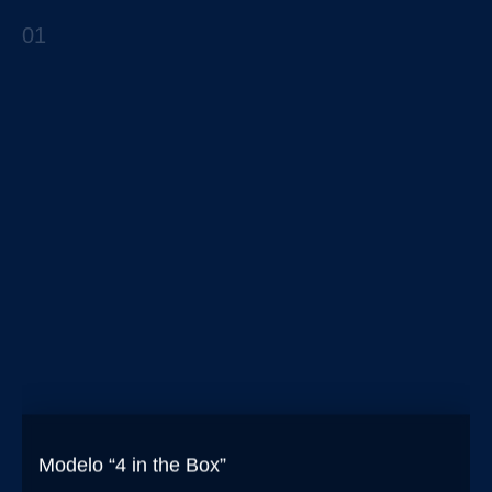
Una experiencia conectada a través de la
omnicanalidad
01
REPORTES ESTRATÉGICOS
Modelo “4 in the Box”