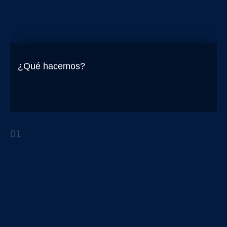
¿Qué hacemos?
¿El diseño, o solo el dibujo?
01
ARTÍCULOS