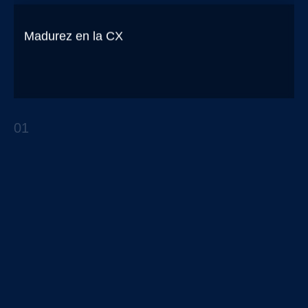
Madurez en la CX
¿En qué nivel se encuentra tu organización?
01
REPORTES ESTRATÉGICOS