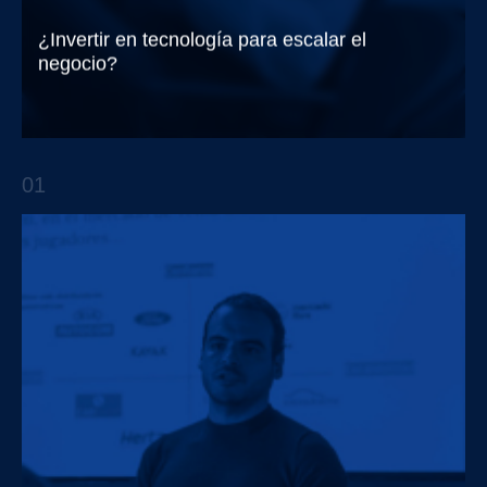
¿Invertir en tecnología para escalar el
negocio?
Trendsetters EP.1 Con Jaime Macías
01
APTO TALKS