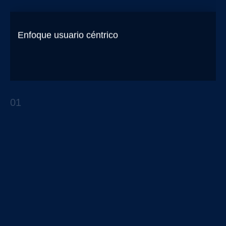
Enfoque usuario céntrico
La importancia de un enfoque centrado en el
consumidor
01
REPORTES ESTRATÉGICOS