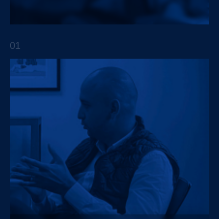
Trendsetters EP.3 Con Isaac Suaste
01
APTO TALKS