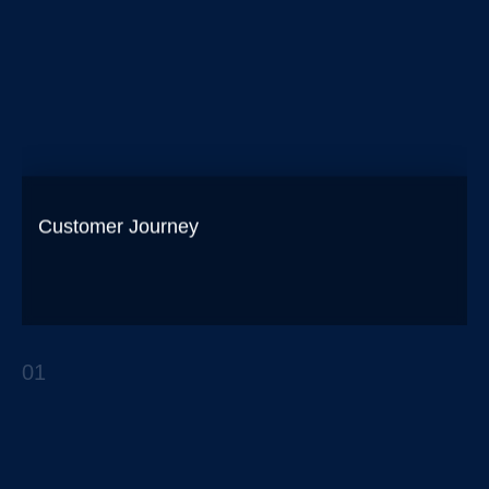
Customer Journey
Como herramienta clave para la innovación en
productos y servicios
01
REPORTES ESTRATÉGICOS