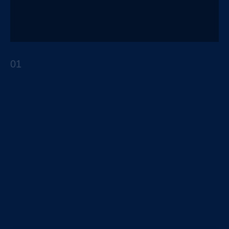
El Impacto del Customer Journey
01
ARTÍCULOS