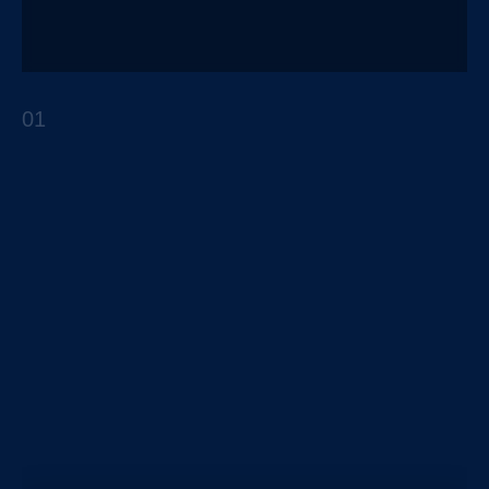
La clave del éxito de las plataformas digitales
de Walmart
01
ARTÍCULOS